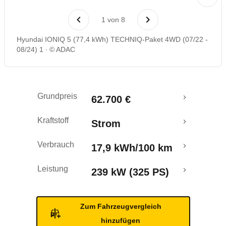
Laufende Kosten
1
von
8
Rückrufe & Mängel
Hyundai IONIQ 5 (77,4 kWh) TECHNIQ-Paket 4WD (07/22 -
08/24) 1
© ADAC
Reichweitenrechner
Crashtest
Grundpreis
62.700 €
Kraftstoff
Strom
Verbrauch
17,9 kWh/100 km
Leistung
239 kW (325 PS)
Zum Fahrzeugvergleich
hinzufügen