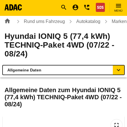
Navigation
Suche
Seiteninhalt
Fußzeile
Nothilfe
MENÜ
Rund ums Fahrzeug
Autokatalog
Marken
Hyundai IONIQ 5 (77,4 kWh)
TECHNIQ-Paket 4WD (07/22 -
08/24)
Allgemeine Daten
Allgemeine Daten
Allgemeine Daten zum
Hyundai IONIQ 5
(77,4 kWh) TECHNIQ-Paket 4WD (07/22 -
Technische Daten
08/24)
Ähnliche Autotests