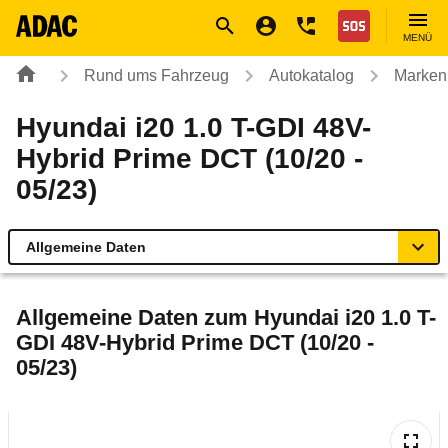
Navigation
Suche
Seiteninhalt
Fußzeile
Nothilfe
MENÜ
Rund ums Fahrzeug
Autokatalog
Marken
Hyundai i20 1.0 T-GDI 48V-
Hybrid Prime DCT (10/20 -
05/23)
Allgemeine Daten
Allgemeine Daten
Allgemeine Daten zum
Hyundai i20 1.0 T-
GDI 48V-Hybrid Prime DCT (10/20 -
Technische Daten
05/23)
Ähnliche Autotests