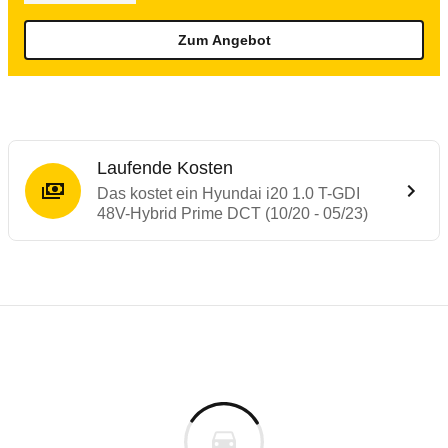
Zum Angebot
Laufende Kosten
Das kostet ein Hyundai i20 1.0 T-GDI
48V-Hybrid Prime DCT (10/20 - 05/23)
Testergebnisse von ähnlichen Autos
Laufende Kosten
Rückrufe & Mängel des Hyundai i20
Crashtest Hyundai BAYON / i20
Technische Daten des
Hyundai i20 1.0 T-
Hier finden Sie eine Übersicht aller Autotests aus de
Das Fahrzeug ist mit Gurtkraftbegrenzern, Gurtstraffer
Individuelle Berechnung
Berechnung
€
Alle Rückrufe
is
Mehr lesen