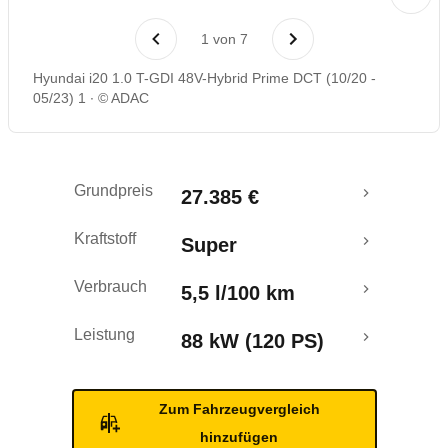
Laufende Kosten
1
von
7
Rückrufe & Mängel
Hyundai i20 1.0 T-GDI 48V-Hybrid Prime DCT (10/20 -
05/23) 1
© ADAC
Crashtest
Grundpreis
27.385 €
Kraftstoff
Super
Verbrauch
5,5 l/100 km
Leistung
88 kW (120 PS)
Zum Fahrzeugvergleich
hinzufügen