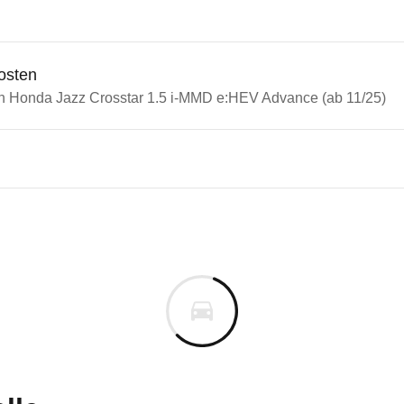
osten
in Honda Jazz Crosstar 1.5 i-MMD e:HEV Advance (ab 11/25)
n Autos
a Jazz
 Jazz Crosstar 1.5 i-MMD e:
s derselben Baureihengeneration wie das ausgewähl
n vor. Lassen Sie uns gerne wissen, wenn Sie Pro