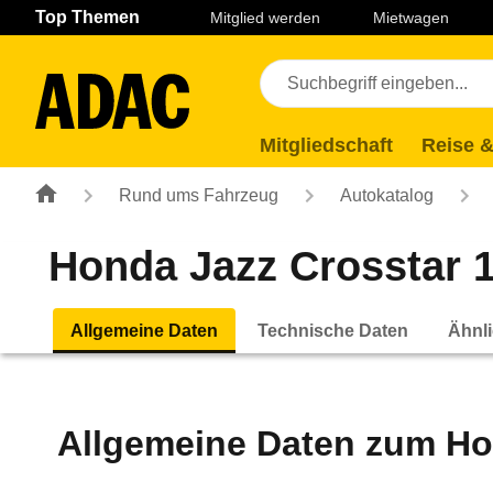
Navigation
Suche
Seiteninhalt
Fußzeile
Top Themen
Mitglied werden
Mietwagen
Mitgliedschaft
Reise &
Rund ums Fahrzeug
Autokatalog
Honda Jazz Crosstar 
Allgemeine Daten
Technische Daten
Ähnli
Allgemeine Daten zum
Ho