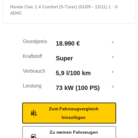
Honda Civic 1.4 Comfort (5-Türer) (01/09 - 12/11) 1
©
Rückrufe & Mängel
ADAC
Grundpreis
18.990 €
Kraftstoff
Super
Verbrauch
5,9 l/100 km
Leistung
73 kW (100 PS)
Zum Fahrzeugvergleich
hinzufügen
Zu meinen Fahrzeugen