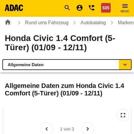
Navigation
Suche
Seiteninhalt
Fußzeile
Nothilfe
MENÜ
Rund ums Fahrzeug
Autokatalog
Marken
Honda Civic 1.4 Comfort (5-
Türer) (01/09 - 12/11)
Allgemeine Daten
Allgemeine Daten
Allgemeine Daten zum
Honda Civic 1.4
Comfort (5-Türer) (01/09 - 12/11)
Technische Daten
Ähnliche Autotests
Laufende Kosten
1
von
3