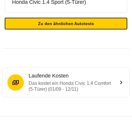
Honda
Civic 1.4 Sport (5-Türer)
Zu den ähnlichen Autotests
Laufende Kosten
Das kostet ein Honda Civic 1.4 Comfort
(5-Türer) (01/09 - 12/11)
Testergebnisse von ähnlichen Autos
Laufende Kosten
Rückrufe & Mängel des Honda Civic
Technische Daten des
Honda Civic 1.4 Com