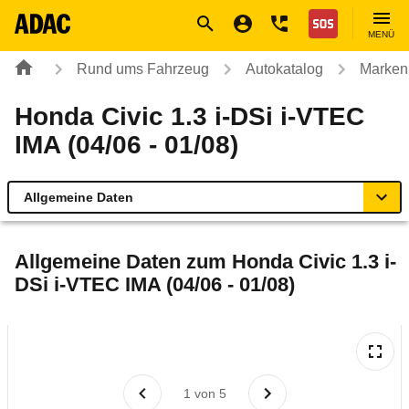
Navigation
Suche
Seiteninhalt
Fußzeile
Nothilfe
MENÜ
Rund ums Fahrzeug
Autokatalog
Marken
Honda Civic 1.3 i-DSi i-VTEC
IMA (04/06 - 01/08)
Allgemeine Daten
Allgemeine Daten
Allgemeine Daten zum
Honda Civic 1.3 i-
DSi i-VTEC IMA (04/06 - 01/08)
Technische Daten
Ähnliche Autotests
Laufende Kosten
1
von
5