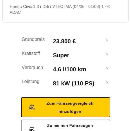
Honda Civic 1.3 i-DSi i-VTEC IMA (04/06 - 01/08) 1
©
Rückrufe & Mängel
ADAC
Grundpreis
23.800 €
Kraftstoff
Super
Verbrauch
4,6 l/100 km
Leistung
81 kW (110 PS)
Zum Fahrzeugvergleich
hinzufügen
Zu meinen Fahrzeugen