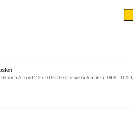
osten
in Honda Accord 2.2 i-DTEC Executive Automatik (10/08 - 10/09
n Autos
da Accord
 Accord 2.2 i-DTEC Executive