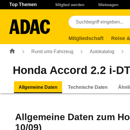
Navigation
Suche
Seiteninhalt
Fußzeile
Top Themen
Mitglied werden
Mietwagen
Mitgliedschaft
Reise &
Rund ums Fahrzeug
Autokatalog
Honda Accord 2.2 i-DT
Allgemeine Daten
Technische Daten
Ähnli
Allgemeine Daten zum
Ho
10/09)