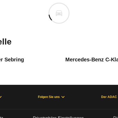
s derselben Baureihengeneration wie das ausgewähl
m
uges informieren. Welche Fahrzeuge genau betroffe
lle
er Sebring
Mercedes-Benz C-Kl
ar 2011
April 2018
utive
Honda
Accord Tourer 2.2 i-DTEC Executive
0
März 2017
Bereits ausgetauschten Takata-Inflatoren werden nochmals gewe
Folgen Sie uns
Der ADAC
2,2
ration (06/98 - 01/01), Accord Limousine 7. Generation (01/03 - 
kata-Airbag-Rückrufs