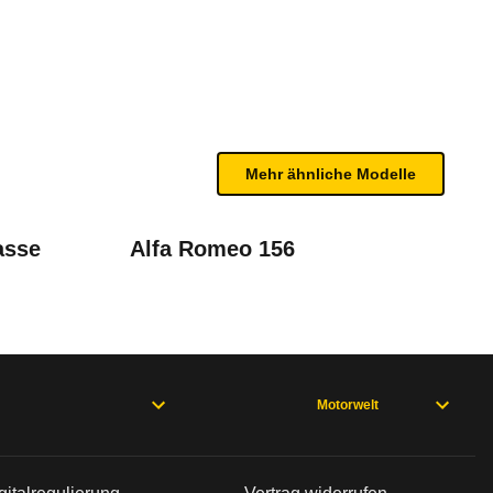
te Fahrzeug.
n sind, entnehmen Sie bitte dem Rückruf, da häufi
Mehr ähnliche Modelle
asse
Alfa Romeo 156
chselt
Motorwelt
02/06), Accord Limousine 7. Generation (02/06 - 06/08), Accord L