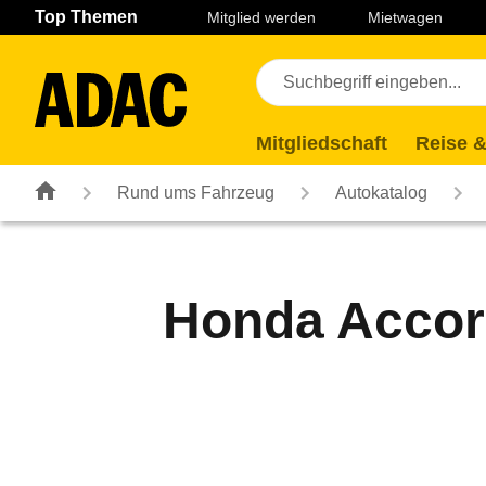
Navigation
Suche
Seiteninhalt
Fußzeile
Top Themen
Mitglied werden
Mietwagen
Mitgliedschaft
Reise &
Rund ums Fahrzeug
Autokatalog
Honda Accord