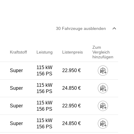
30
Fahrzeug
e
ausblenden
Zum
Kraftstoff
Leistung
Listenpreis
Vergleich
hinzufügen
115 kW
Super
22.950 €
156 PS
115 kW
Super
24.850 €
156 PS
115 kW
Super
22.950 €
156 PS
115 kW
Super
24.850 €
156 PS