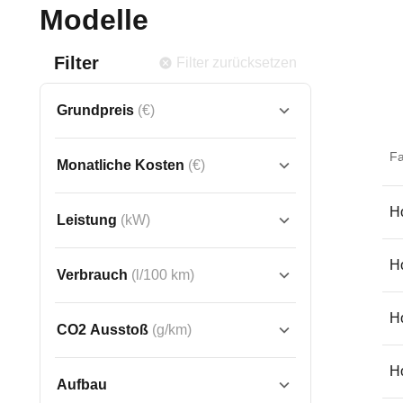
Modelle
Filter
Filter zurücksetzen
Grundpreis
(€)
F
Monatliche Kosten
(€)
Ho
Leistung
(kW)
Ho
Verbrauch
(l/100 km)
H
CO2 Ausstoß
(g/km)
H
Aufbau