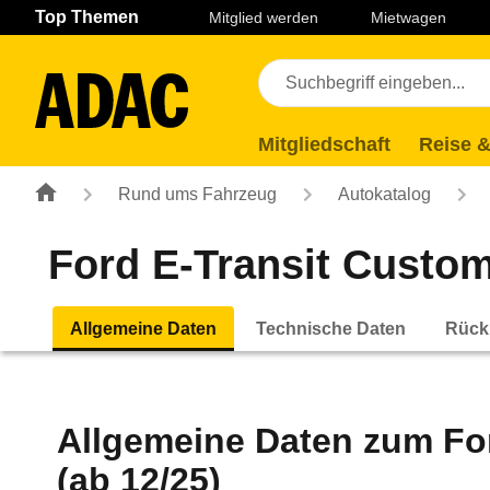
Navigation
Suche
Seiteninhalt
Fußzeile
Top Themen
Mitglied werden
Mietwagen
Mitgliedschaft
Reise &
Rund ums Fahrzeug
Autokatalog
Ford E-Transit Custo
Allgemeine Daten
Technische Daten
Rück
Allgemeine Daten zum
Fo
(ab 12/25)