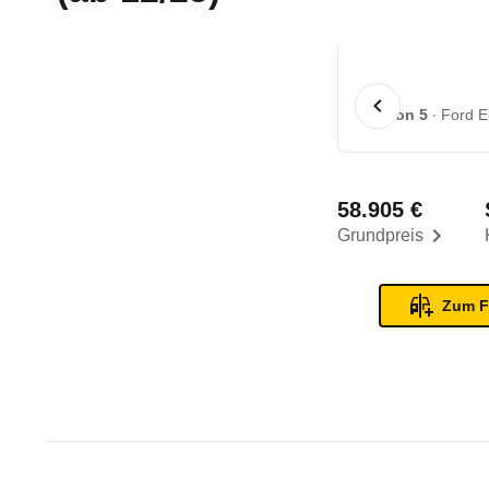
1 von 5
Ford E
58.905 €
Grundpreis
Zum F