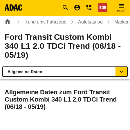
Navigation
Suche
Seiteninhalt
Fußzeile
Nothilfe
MENÜ
Rund ums Fahrzeug
Autokatalog
Marken
Ford Transit Custom Kombi
340 L1 2.0 TDCi Trend (06/18 -
05/19)
Allgemeine Daten
Allgemeine Daten
Allgemeine Daten zum
Ford Transit
Custom Kombi 340 L1 2.0 TDCi Trend
Technische Daten
(06/18 - 05/19)
Laufende Kosten