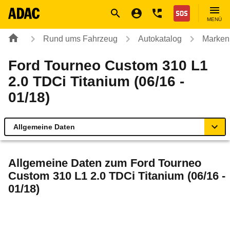
Navigation
Suche
Seiteninhalt
Fußzeile
Nothilfe
MENÜ
Rund ums Fahrzeug
Autokatalog
Marken
Ford Tourneo Custom 310 L1
2.0 TDCi Titanium (06/16 -
01/18)
Allgemeine Daten
Allgemeine Daten
Allgemeine Daten zum
Ford Tourneo
Custom 310 L1 2.0 TDCi Titanium (06/16 -
Technische Daten
01/18)
Ähnliche Autotests