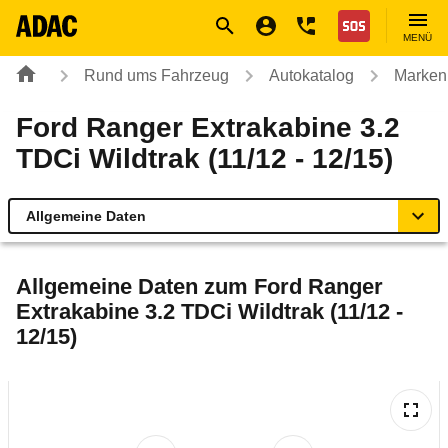
Navigation
Suche
Seiteninhalt
Fußzeile
Nothilfe
MENÜ
Rund ums Fahrzeug
Autokatalog
Marken
Ford Ranger Extrakabine 3.2
TDCi Wildtrak (11/12 - 12/15)
Allgemeine Daten
Allgemeine Daten
Allgemeine Daten zum
Ford Ranger
Extrakabine 3.2 TDCi Wildtrak (11/12 -
Technische Daten
12/15)
Ähnliche Autotests
Laufende Kosten