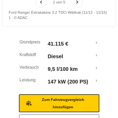
1
von
5
Rückrufe & Mängel
Ford Ranger Extrakabine 3.2 TDCi Wildtrak (11/12 - 12/15)
1
© ADAC
Grundpreis
41.115 €
Kraftstoff
Diesel
Verbrauch
9,5 l/100 km
Leistung
147 kW (200 PS)
Zum Fahrzeugvergleich
hinzufügen