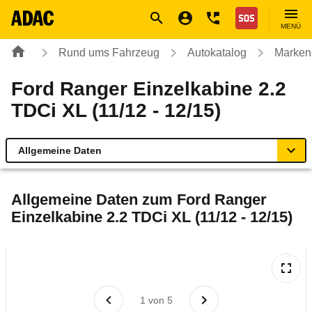
Navigation
Suche
Seiteninhalt
Fußzeile
Nothilfe
MENÜ
Rund ums Fahrzeug
Autokatalog
Marken
Ford Ranger Einzelkabine 2.2
TDCi XL (11/12 - 12/15)
Allgemeine Daten
Allgemeine Daten
Allgemeine Daten zum
Ford Ranger
Einzelkabine 2.2 TDCi XL (11/12 - 12/15)
Technische Daten
Ähnliche Autotests
Laufende Kosten
1
von
5