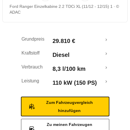
Ford Ranger Einzelkabine 2.2 TDCi XL (11/12 - 12/15) 1
©
Rückrufe & Mängel
ADAC
Grundpreis
29.810 €
Kraftstoff
Diesel
Verbrauch
8,3 l/100 km
Leistung
110 kW (150 PS)
Zum Fahrzeugvergleich
hinzufügen
Zu meinen Fahrzeugen