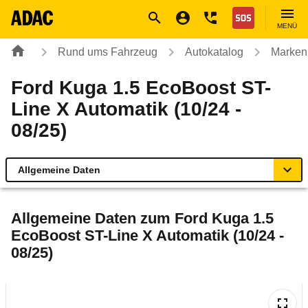
Navigation
Suche
Seiteninhalt
Fußzeile
Nothilfe
MENÜ
Rund ums Fahrzeug
Autokatalog
Marken
Ford Kuga 1.5 EcoBoost ST-
Line X Automatik (10/24 -
08/25)
Allgemeine Daten
Allgemeine Daten
Allgemeine Daten zum
Ford Kuga 1.5
EcoBoost ST-Line X Automatik (10/24 -
Technische Daten
08/25)
Ähnliche Autotests