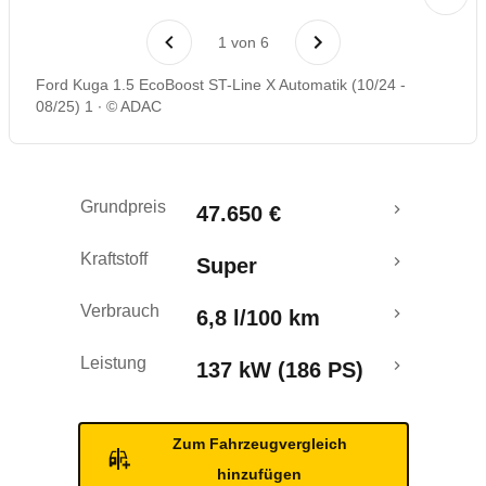
Laufende Kosten
1
von
6
Rückrufe & Mängel
Ford Kuga 1.5 EcoBoost ST-Line X Automatik (10/24 -
08/25) 1
© ADAC
Grundpreis
47.650 €
Kraftstoff
Super
Verbrauch
6,8 l/100 km
Leistung
137 kW (186 PS)
Zum Fahrzeugvergleich
hinzufügen