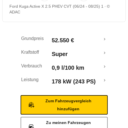
Ford Kuga Active X 2.5 PHEV CVT (06/24 - 08/25) 1
©
Rückrufe & Mängel
ADAC
Ecotest
Grundpreis
52.550 €
Reichweitenrechner
Kraftstoff
Super
Verbrauch
0,9 l/100 km
Leistung
178 kW (243 PS)
Zum Fahrzeugvergleich
hinzufügen
Zu meinen Fahrzeugen