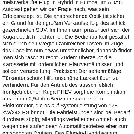
meistverkaufte Plug-in-Hybrid in Europa. Im ADAC
Autotest gehen wir der Frage nach, was sein
Erfolgsrezept ist. Die ansprechende Optik ist sicher
ein Grund für den großen Verkaufserfolg des schick
gezeichneten SUV. Im Innenraum präsentiert sich der
Kuga deutlich nüchterner. Die Bedienbarkeit gestaltet
sich durch den Wegfall zahlreicher Tasten im Zuge
des Facelifts nun etwas umständlicher, dennoch findet
man sich rasch zurecht. Zudem überzeugt die
Karosserie mit ordentlichen Platzverhältnissen und
solider Verarbeitung. Praktisch: Der serienmäßige
Türkantenschutz hilft, unschöne Lackschäden zu
verhindern. Für den Antrieb des ausschließlich
frontgetriebenen Kuga PHEV sorgt die Kombination
aus einem 2,5-Liter-Benziner sowie einem
Elektromotor, die es auf Systemleistung von 178
kW/243 PS bringt. Die Fahrleistungen sind bei Bedarf
durchaus zügig, allerdings verleitet der Antrieb auch
wegen des stufenlosen Automatikgetriebes eher zum
entspannten Cruisen. Das Plug-in-Hybridsystem