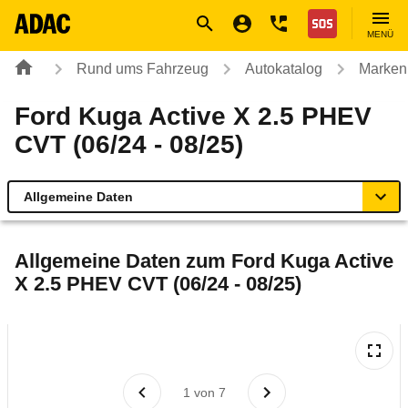
Navigation
Suche
Seiteninhalt
Fußzeile
Nothilfe
MENÜ
Rund ums Fahrzeug
Autokatalog
Marken
Ford Kuga Active X 2.5 PHEV
CVT (06/24 - 08/25)
Allgemeine Daten
Allgemeine Daten
Allgemeine Daten zum
Ford Kuga Active
X 2.5 PHEV CVT (06/24 - 08/25)
Technische Daten
Ähnliche Autotests
Laufende Kosten
1
von
7