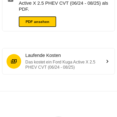
Active X 2.5 PHEV CVT (06/24 - 08/25) als
PDF.
PDF ansehen
Laufende Kosten
Das kostet ein Ford Kuga Active X 2.5
PHEV CVT (06/24 - 08/25)
Testergebnisse von ähnlichen Autos
Laufende Kosten
Rückrufe & Mängel des Ford Kuga
ADAC Ecotest
Reichweitenrechner
Technische Daten des
Ford Kuga Active X
Hier finden Sie eine Übersicht aller Autotests aus de
Der ADAC Ecotest hilft, die Umweltfreundlichkeit von
Dieser Rechner ermöglicht es Ihnen, die Reichweite Ih