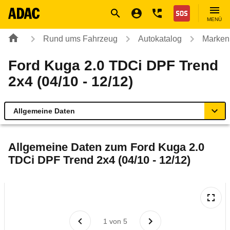
Navigation
Suche
Seiteninhalt
Fußzeile
Nothilfe
MENÜ
Rund ums Fahrzeug
Autokatalog
Marken
Ford Kuga 2.0 TDCi DPF Trend
2x4 (04/10 - 12/12)
Allgemeine Daten
Allgemeine Daten
Allgemeine Daten zum
Ford Kuga 2.0
TDCi DPF Trend 2x4 (04/10 - 12/12)
Technische Daten
Ähnliche Autotests
Laufende Kosten
1
von
5