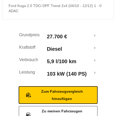
Ford Kuga 2.0 TDCi DPF Trend 2x4 (04/10 - 12/12) 1
©
Rückrufe & Mängel
ADAC
Crashtest
Grundpreis
27.700 €
Kraftstoff
Diesel
Verbrauch
5,9 l/100 km
Leistung
103 kW (140 PS)
Zum Fahrzeugvergleich
hinzufügen
Zu meinen Fahrzeugen