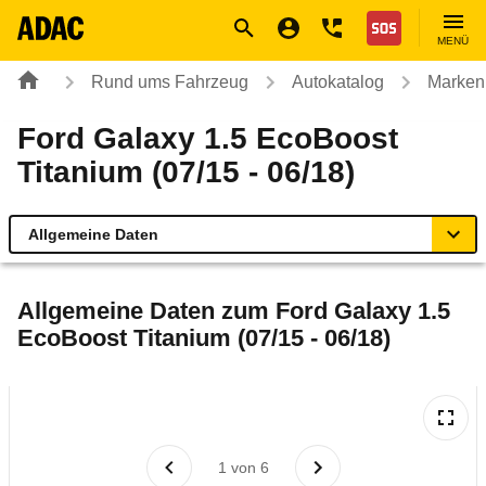
Navigation
Suche
Seiteninhalt
Fußzeile
Nothilfe
MENÜ
Rund ums Fahrzeug
Autokatalog
Marken
Ford Galaxy 1.5 EcoBoost
Titanium (07/15 - 06/18)
Allgemeine Daten
Allgemeine Daten
Allgemeine Daten zum
Ford Galaxy 1.5
EcoBoost Titanium (07/15 - 06/18)
Technische Daten
Ähnliche Autotests
Laufende Kosten
1
von
6