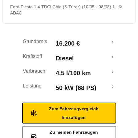
Ford Fiesta 1.4 TDCi Ghia (5-Türer) (10/05 - 08/08) 1
©
Rückrufe & Mängel
ADAC
Grundpreis
16.200 €
Kraftstoff
Diesel
Verbrauch
4,5 l/100 km
Leistung
50 kW (68 PS)
Zum Fahrzeugvergleich
hinzufügen
Zu meinen Fahrzeugen