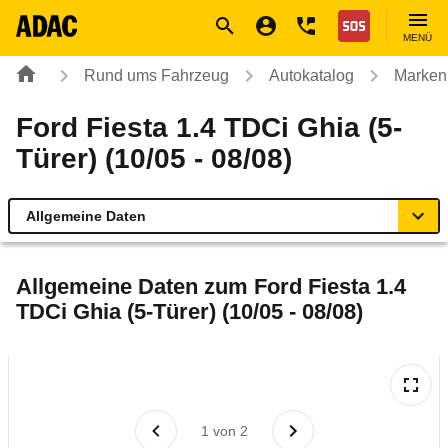
Navigation
Suche
Seiteninhalt
Fußzeile
Nothilfe
MENÜ
Rund ums Fahrzeug
Autokatalog
Marken
Ford Fiesta 1.4 TDCi Ghia (5-
Türer) (10/05 - 08/08)
Allgemeine Daten
Allgemeine Daten
Allgemeine Daten zum
Ford Fiesta 1.4
TDCi Ghia (5-Türer) (10/05 - 08/08)
Technische Daten
Ähnliche Autotests
Laufende Kosten
1
von
2