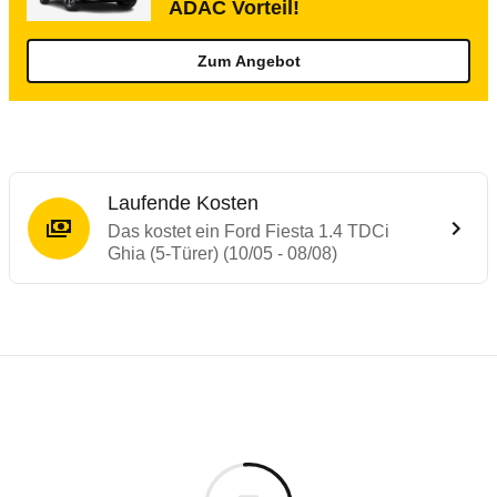
ADAC Vorteil!
Zum Angebot
Laufende Kosten
Das kostet ein Ford Fiesta 1.4 TDCi
Ghia (5-Türer) (10/05 - 08/08)
Testergebnisse von ähnlichen Autos
Laufende Kosten
Rückrufe & Mängel des Ford Fiesta
Technische Daten des
Ford Fiesta 1.4 TDC
Hier finden Sie eine Übersicht aller Autotests aus de
Individuelle Berechnung
Berechnung
€