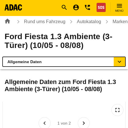
Navigation
Suche
Seiteninhalt
Fußzeile
Nothilfe
MENÜ
Rund ums Fahrzeug
Autokatalog
Marken
Ford Fiesta 1.3 Ambiente (3-
Türer) (10/05 - 08/08)
Allgemeine Daten
Allgemeine Daten
Allgemeine Daten zum
Ford Fiesta 1.3
Ambiente (3-Türer) (10/05 - 08/08)
Technische Daten
Ähnliche Autotests
Laufende Kosten
1
von
2