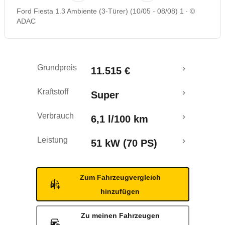
Ford Fiesta 1.3 Ambiente (3-Türer) (10/05 - 08/08) 1
©
Rückrufe & Mängel
ADAC
Grundpreis
11.515 €
Kraftstoff
Super
Verbrauch
6,1 l/100 km
Leistung
51 kW (70 PS)
Zum Fahrzeugvergleich
hinzufügen
Zu meinen Fahrzeugen