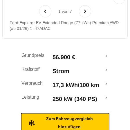
Laufende Kosten
1
von
7
Rückrufe & Mängel
Ford Explorer EV Extended Range (77 kWh) Premium AWD
(ab 01/26) 1
© ADAC
Reichweitenrechner
Crashtest
Grundpreis
56.900 €
Kraftstoff
Strom
Verbrauch
17,3 kWh/100 km
Leistung
250 kW (340 PS)
Zum Fahrzeugvergleich
hinzufügen