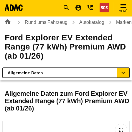
Navigation
Suche
Seiteninhalt
Fußzeile
Nothilfe
MENÜ
Rund ums Fahrzeug
Autokatalog
Marken
Ford Explorer EV Extended
Range (77 kWh) Premium AWD
(ab 01/26)
Allgemeine Daten
Allgemeine Daten
Allgemeine Daten zum
Ford Explorer EV
Extended Range (77 kWh) Premium AWD
Technische Daten
(ab 01/26)
Ähnliche Autotests