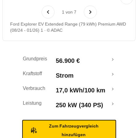
Laufende Kosten
1
von
7
Rückrufe & Mängel
Ford Explorer EV Extended Range (79 kWh) Premium AWD
(08/24 - 01/26) 1
© ADAC
Ecotest
Reichweitenrechner
Grundpreis
56.900 €
Crashtest
Kraftstoff
Strom
Verbrauch
17,0 kWh/100 km
Leistung
250 kW (340 PS)
Zum Fahrzeugvergleich
hinzufügen