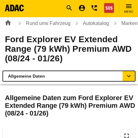
Navigation
Suche
Seiteninhalt
Fußzeile
Nothilfe
MENÜ
Rund ums Fahrzeug
Autokatalog
Marken
Ford Explorer EV Extended
Range (79 kWh) Premium AWD
(08/24 - 01/26)
Allgemeine Daten
Allgemeine Daten
Allgemeine Daten zum
Ford Explorer EV
Extended Range (79 kWh) Premium AWD
Technische Daten
(08/24 - 01/26)
Ähnliche Autotests