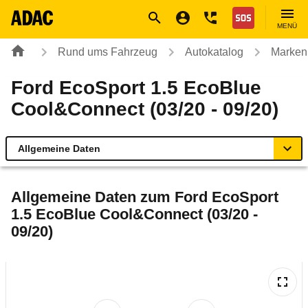
Navigation
Suche
Seiteninhalt
Fußzeile
Nothilfe
MENÜ
Rund ums Fahrzeug
Autokatalog
Marken
Ford EcoSport 1.5 EcoBlue
Cool&Connect (03/20 - 09/20)
Allgemeine Daten
Allgemeine Daten
Allgemeine Daten zum
Ford EcoSport
1.5 EcoBlue Cool&Connect (03/20 -
Technische Daten
09/20)
Ähnliche Autotests
Laufende Kosten