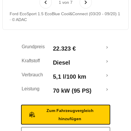
1
von
7
Rückrufe & Mängel
Ford EcoSport 1.5 EcoBlue Cool&Connect (03/20 - 09/20) 1
© ADAC
Crashtest
Grundpreis
22.323 €
Kraftstoff
Diesel
Verbrauch
5,1 l/100 km
Leistung
70 kW (95 PS)
Zum Fahrzeugvergleich
hinzufügen