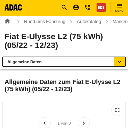
Navigation
Suche
Seiteninhalt
Fußzeile
Nothilfe
MENÜ
Rund ums Fahrzeug
Autokatalog
Marken
Fiat E-Ulysse L2 (75 kWh)
(05/22 - 12/23)
Allgemeine Daten
Allgemeine Daten
Allgemeine Daten zum
Fiat E-Ulysse L2
(75 kWh) (05/22 - 12/23)
Technische Daten
Laufende Kosten
Rückrufe & Mängel
1
von
3