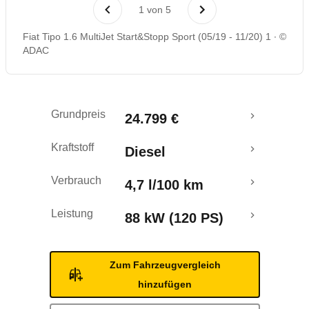
Laufende Kosten
1
von
5
Fiat Tipo 1.6 MultiJet Start&Stopp Sport (05/19 - 11/20) 1
©
Rückrufe & Mängel
ADAC
Crashtest
Grundpreis
24.799 €
Kraftstoff
Diesel
Verbrauch
4,7 l/100 km
Leistung
88 kW (120 PS)
Zum Fahrzeugvergleich
hinzufügen