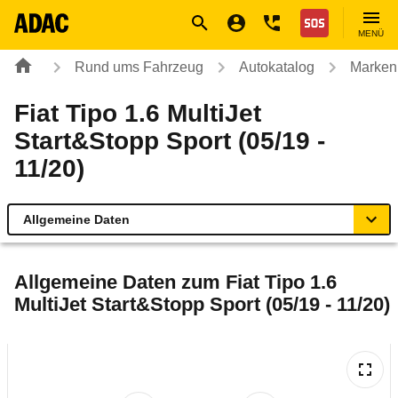
Navigation
Suche
Seiteninhalt
Fußzeile
Nothilfe
MENÜ
Rund ums Fahrzeug
Autokatalog
Marken
Fiat Tipo 1.6 MultiJet
Start&Stopp Sport (05/19 -
11/20)
Allgemeine Daten
Allgemeine Daten
Allgemeine Daten zum
Fiat Tipo 1.6
MultiJet Start&Stopp Sport (05/19 - 11/20)
Technische Daten
Ähnliche Autotests