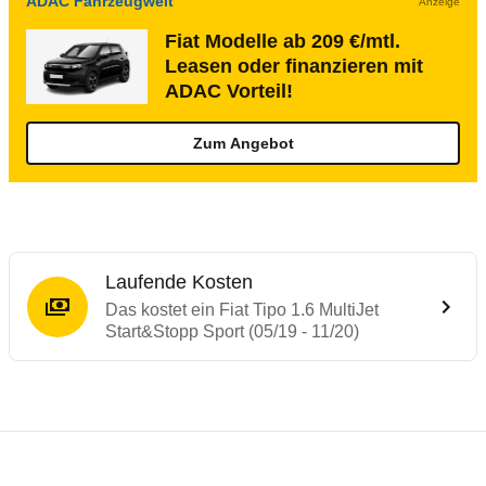
ADAC Fahrzeugwelt
Anzeige
Fiat Modelle ab 209 €/mtl.
Leasen oder finanzieren mit
ADAC Vorteil!
Zum Angebot
Laufende Kosten
Das kostet ein Fiat Tipo 1.6 MultiJet
Start&Stopp Sport (05/19 - 11/20)
Testergebnisse von ähnlichen Autos
Laufende Kosten
Rückrufe & Mängel des Fiat Tipo
Crashtest Fiat Tipo
Technische Daten des
Fiat Tipo 1.6 Multi