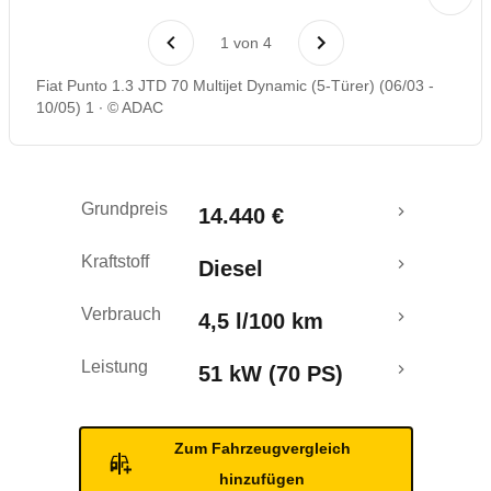
Laufende Kosten
1
von
4
Rückrufe & Mängel
Fiat Punto 1.3 JTD 70 Multijet Dynamic (5-Türer) (06/03 -
10/05) 1
© ADAC
Grundpreis
14.440 €
Kraftstoff
Diesel
Verbrauch
4,5 l/100 km
Leistung
51 kW (70 PS)
Zum Fahrzeugvergleich
hinzufügen