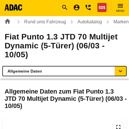
Navigation
Suche
Seiteninhalt
Fußzeile
Nothilfe
MENÜ
Rund ums Fahrzeug
Autokatalog
Marken
Fiat Punto 1.3 JTD 70 Multijet
Dynamic (5-Türer) (06/03 -
10/05)
Allgemeine Daten
Allgemeine Daten
Allgemeine Daten zum
Fiat Punto 1.3
JTD 70 Multijet Dynamic (5-Türer) (06/03 -
Technische Daten
10/05)
Ähnliche Autotests