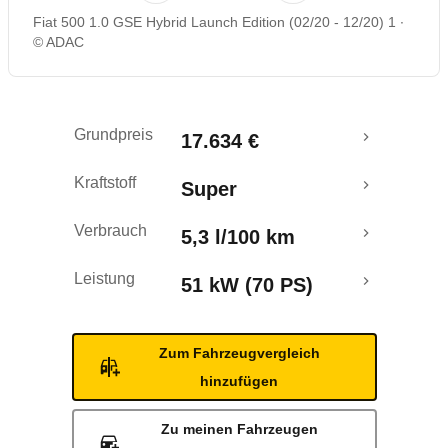
Fiat 500 1.0 GSE Hybrid Launch Edition (02/20 - 12/20) 1
Rückrufe & Mängel
© ADAC
Ecotest
Grundpreis
17.634 €
Crashtest
Kraftstoff
Super
Verbrauch
5,3 l/100 km
Leistung
51 kW (70 PS)
Zum Fahrzeugvergleich
hinzufügen
Zu meinen Fahrzeugen