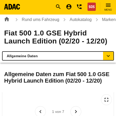
Navigation
Suche
Seiteninhalt
Fußzeile
Nothilfe
MENÜ
Rund ums Fahrzeug
Autokatalog
Marken
Fiat 500 1.0 GSE Hybrid
Launch Edition (02/20 - 12/20)
Allgemeine Daten
Allgemeine Daten
Allgemeine Daten zum
Fiat 500 1.0 GSE
Hybrid Launch Edition (02/20 - 12/20)
Technische Daten
Ähnliche Autotests
Laufende Kosten
1
von
7