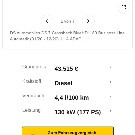
Laufende Kosten
1
von
7
Rückrufe & Mängel
DS Automobiles DS 7 Crossback BlueHDi 180 Business Line
Automatik (01/20 - 12/20) 1
© ADAC
Crashtest
Grundpreis
43.515 €
Kraftstoff
Diesel
Verbrauch
4,4 l/100 km
Leistung
130 kW (177 PS)
Zum Fahrzeugvergleich