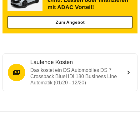
€/mtl. Leasen oder finanzieren
mit ADAC Vorteil!
Zum Angebot
Laufende Kosten
Das kostet ein DS Automobiles DS 7
Crossback BlueHDi 180 Business Line
Automatik (01/20 - 12/20)
Testergebnisse von ähnlichen Autos
Laufende Kosten
Rückrufe & Mängel des DS Automobiles D
Crashtest DS 7 Crossback
Technische Daten des
DS Automobiles DS
Hier finden Sie eine Übersicht aller Autotests aus de