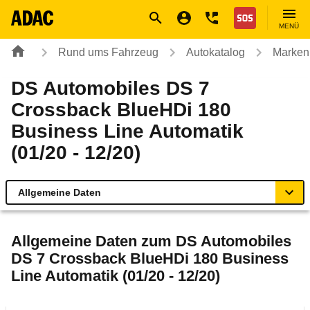
Navigation
Suche
Seiteninhalt
Fußzeile
Nothilfe
MENÜ
Rund ums Fahrzeug
Autokatalog
Marken
DS Automobiles DS 7
Crossback BlueHDi 180
Business Line Automatik
(01/20 - 12/20)
Allgemeine Daten
Allgemeine Daten
Allgemeine Daten zum
DS Automobiles
DS 7 Crossback BlueHDi 180 Business
Technische Daten
Line Automatik (01/20 - 12/20)
Ähnliche Autotests