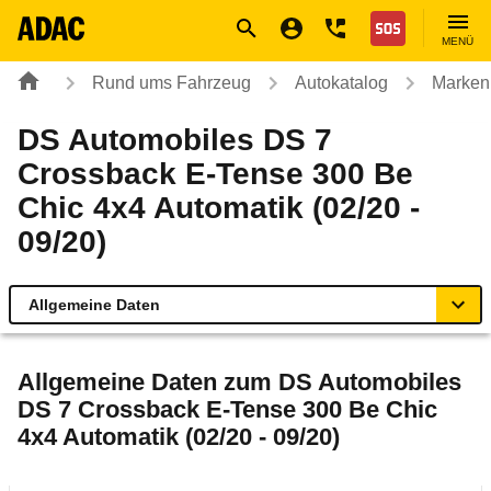
Navigation
Suche
Seiteninhalt
Fußzeile
Nothilfe
MENÜ
Rund ums Fahrzeug
Autokatalog
Marken
DS Automobiles DS 7
Crossback E-Tense 300 Be
Chic 4x4 Automatik (02/20 -
09/20)
Allgemeine Daten
Allgemeine Daten
Allgemeine Daten zum
DS Automobiles
DS 7 Crossback E-Tense 300 Be Chic
Technische Daten
4x4 Automatik (02/20 - 09/20)
Ähnliche Autotests