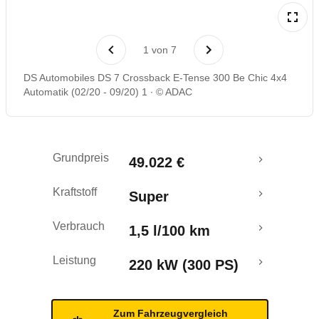
Laufende Kosten
1
von
7
Rückrufe & Mängel
DS Automobiles DS 7 Crossback E-Tense 300 Be Chic 4x4
Automatik (02/20 - 09/20) 1
© ADAC
Ecotest
Reichweitenrechner
Grundpreis
49.022 €
Crashtest
Kraftstoff
Super
Verbrauch
1,5 l/100 km
Leistung
220 kW (300 PS)
Zum Fahrzeugvergleich