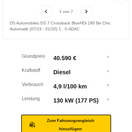
Laufende Kosten
1
von
7
Rückrufe & Mängel
DS Automobiles DS 7 Crossback BlueHDi 180 Be Chic
Automatik (07/19 - 01/20) 1
© ADAC
Crashtest
Grundpreis
40.590 €
Kraftstoff
Diesel
Verbrauch
4,9 l/100 km
Leistung
130 kW (177 PS)
Zum Fahrzeugvergleich
hinzufügen