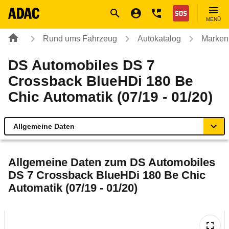
Navigation
Suche
Seiteninhalt
Fußzeile
Nothilfe
MENÜ
Rund ums Fahrzeug
Autokatalog
Marken
DS Automobiles DS 7
Crossback BlueHDi 180 Be
Chic Automatik (07/19 - 01/20)
Allgemeine Daten
Allgemeine Daten
Allgemeine Daten zum
DS Automobiles
DS 7 Crossback BlueHDi 180 Be Chic
Technische Daten
Automatik (07/19 - 01/20)
Ähnliche Autotests