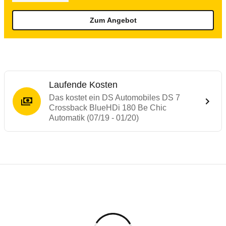
Zum Angebot
Laufende Kosten
Das kostet ein DS Automobiles DS 7
Crossback BlueHDi 180 Be Chic
Automatik (07/19 - 01/20)
Testergebnisse von ähnlichen Autos
Laufende Kosten
Rückrufe & Mängel des DS Automobiles D
Crashtest DS 7 Crossback
Technische Daten des
DS Automobiles DS
Hier finden Sie eine Übersicht aller Autotests aus de
Der DS 7 Crossback erreicht volle 5 Sterne.
Individuelle Berechnung
Berechnung