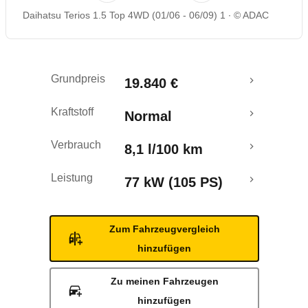
Daihatsu Terios 1.5 Top 4WD (01/06 - 06/09) 1
© ADAC
Rückrufe & Mängel
Crashtest
Grundpreis
19.840 €
Kraftstoff
Normal
Verbrauch
8,1 l/100 km
Leistung
77 kW (105 PS)
Zum Fahrzeugvergleich
hinzufügen
Zu meinen Fahrzeugen
hinzufügen