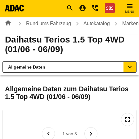
Navigation
Suche
Seiteninhalt
Fußzeile
Nothilfe
MENÜ
Rund ums Fahrzeug
Autokatalog
Marken
Daihatsu Terios 1.5 Top 4WD
(01/06 - 06/09)
Allgemeine Daten
Allgemeine Daten
Allgemeine Daten zum
Daihatsu Terios
1.5 Top 4WD (01/06 - 06/09)
Technische Daten
Ähnliche Autotests
Laufende Kosten
1
von
5