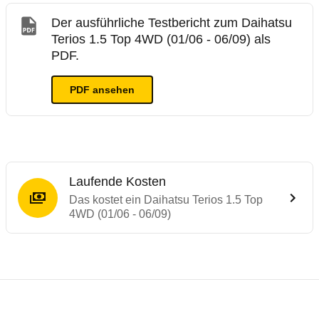
Der ausführliche Testbericht zum Daihatsu
Terios 1.5 Top 4WD (01/06 - 06/09) als
PDF.
PDF ansehen
Laufende Kosten
Das kostet ein Daihatsu Terios 1.5 Top
4WD (01/06 - 06/09)
Testergebnisse von ähnlichen Autos
Laufende Kosten
Rückrufe & Mängel des Daihatsu Terios
Crashtest Daihatsu Terios
Technische Daten des
Daihatsu Terios 1.