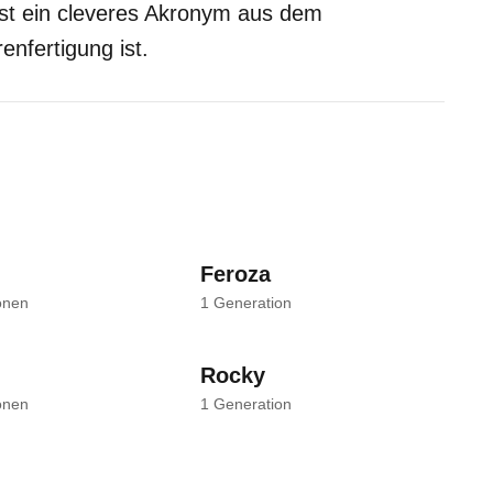
bst ein cleveres Akronym aus dem
nfertigung ist.
Feroza
onen
1
Generation
Rocky
onen
1
Generation