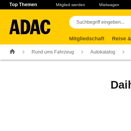
Navigation
Suche
Seiteninhalt
Fußzeile
Top Themen
Mitglied werden
Mietwagen
Mitgliedschaft
Reise &
Rund ums Fahrzeug
Autokatalog
Dai