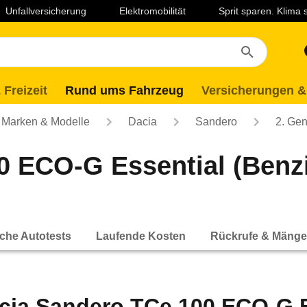
Unfallversicherung
Elektromobilität
Sprit sparen. Klima
 Freizeit
Rund ums Fahrzeug
Versicherungen &
Marken & Modelle
Dacia
Sandero
2. Gen
 ECO-G Essential (Benzin
che Autotests
Laufende Kosten
Rückrufe & Mänge
cia Sandero TCe 100 ECO-G Es