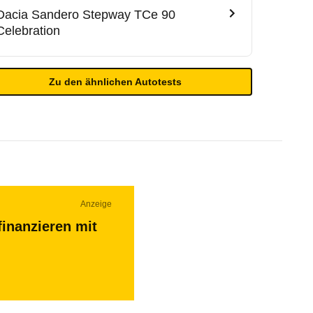
Dacia
Sandero Stepway TCe 90
Celebration
Zu den ähnlichen Autotests
Anzeige
finanzieren mit