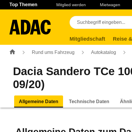
Navigation
Suche
Seiteninhalt
Fußzeile
Top Themen
Mitglied werden
Mietwagen
Mitgliedschaft
Reise &
Rund ums Fahrzeug
Autokatalog
Dacia Sandero TCe 100
09/20)
Allgemeine Daten
Technische Daten
Ähnli
Allgemeine Daten zum
Da