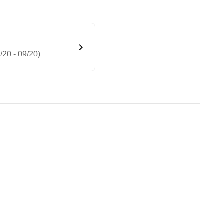
20 - 09/20)
tial (Benzinbetrieb) (01/20 -
te Fahrzeug.
Vorgänger geworden, dennoch zeigt er Schwächen in
n sind, entnehmen Sie bitte dem Rückruf, da häufi