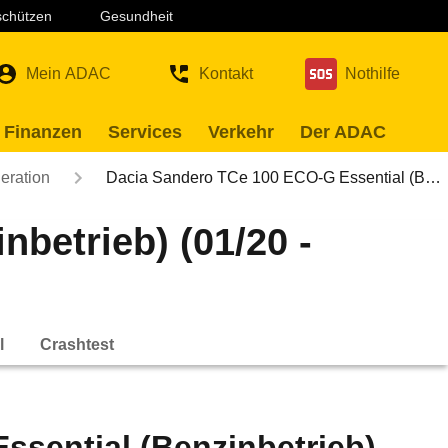
 schützen
Gesundheit
Mein ADAC
Kontakt
Nothilfe
 Finanzen
Services
Verkehr
Der ADAC
eration
Dacia Sandero TCe 100 ECO-G Essential (B…
betrieb) (01/20 -
l
Crashtest
sential (Benzinbetrieb)