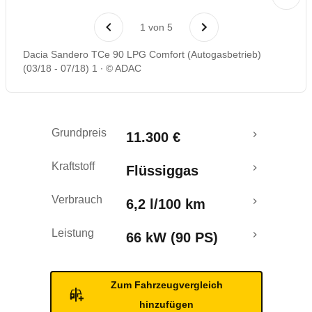
Laufende Kosten
1
von
5
Rückrufe & Mängel
Dacia Sandero TCe 90 LPG Comfort (Autogasbetrieb)
(03/18 - 07/18) 1
© ADAC
Crashtest
Grundpreis
11.300 €
Kraftstoff
Flüssiggas
Verbrauch
6,2 l/100 km
Leistung
66 kW (90 PS)
Zum Fahrzeugvergleich
hinzufügen