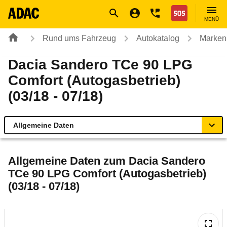
Navigation
Suche
Seiteninhalt
Fußzeile
Nothilfe
MENÜ
Rund ums Fahrzeug
Autokatalog
Marken
Dacia Sandero TCe 90 LPG
Comfort (Autogasbetrieb)
(03/18 - 07/18)
Allgemeine Daten
Allgemeine Daten
Allgemeine Daten zum
Dacia Sandero
TCe 90 LPG Comfort (Autogasbetrieb)
Technische Daten
(03/18 - 07/18)
Ähnliche Autotests