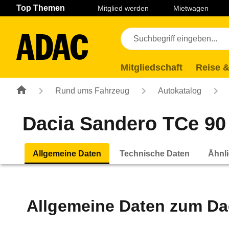
Navigation
Suche
Seiteninhalt
Fußzeile
Top Themen
Mitglied werden
Mietwagen
Mitgliedschaft
Reise &
Rund ums Fahrzeug
Autokatalog
Dacia Sandero TCe 90 
Allgemeine Daten
Technische Daten
Ähnli
Allgemeine Daten zum
Da