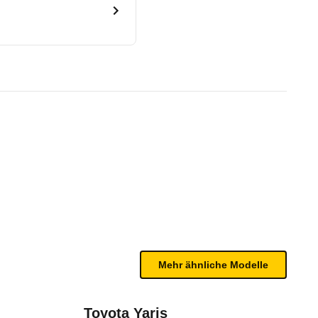
18 - 08/19)
te Fahrzeug.
Vorgänger geworden, dennoch zeigt er Schwächen in
n sind, entnehmen Sie bitte dem Rückruf, da häufi
 (2016 - 2020)
Mehr ähnliche Modelle
Toyota Yaris