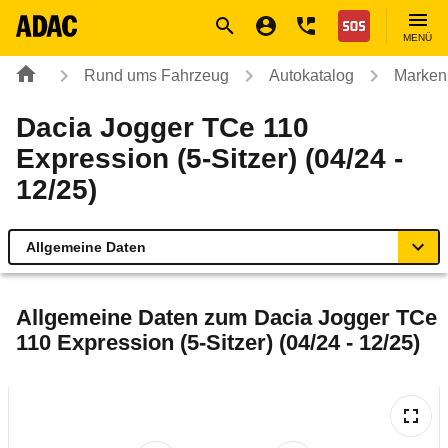
Navigation
Suche
Seiteninhalt
Fußzeile
Nothilfe
MENÜ
Rund ums Fahrzeug
Autokatalog
Marken
Dacia Jogger TCe 110
Expression (5-Sitzer) (04/24 -
12/25)
Allgemeine Daten
Allgemeine Daten
Allgemeine Daten zum
Dacia Jogger TCe
110 Expression (5-Sitzer) (04/24 - 12/25)
Technische Daten
Ähnliche Autotests