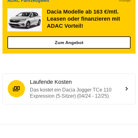
ADAC Fahrzeugwelt
Anzeige
Dacia Modelle ab 163 €/mtl.
Leasen oder finanzieren mit
ADAC Vorteil!
Zum Angebot
Laufende Kosten
Das kostet ein Dacia Jogger TCe 110
Expression (5-Sitzer) (04/24 - 12/25)
Testergebnisse von ähnlichen Autos
Laufende Kosten
Rückrufe & Mängel des Dacia Jogger
Crashtest Dacia Jogger
Technische Daten des
Dacia Jogger TCe 1