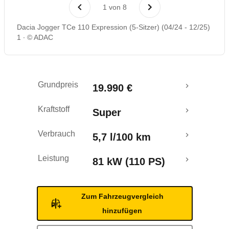
Laufende Kosten
1
von
8
Dacia Jogger TCe 110 Expression (5-Sitzer) (04/24 - 12/25)
Rückrufe & Mängel
1
© ADAC
Crashtest
Grundpreis
19.990 €
Kraftstoff
Super
Verbrauch
5,7 l/100 km
Leistung
81 kW (110 PS)
Zum Fahrzeugvergleich
hinzufügen