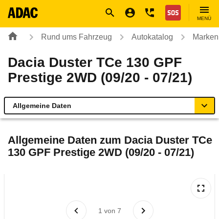
Navigation
Suche
Seiteninhalt
Fußzeile
Nothilfe
MENÜ
Rund ums Fahrzeug
Autokatalog
Marken
Dacia Duster TCe 130 GPF
Prestige 2WD (09/20 - 07/21)
Allgemeine Daten
Allgemeine Daten
Allgemeine Daten zum
Dacia Duster TCe
130 GPF Prestige 2WD (09/20 - 07/21)
Technische Daten
Ähnliche Autotests
Laufende Kosten
1
von
7