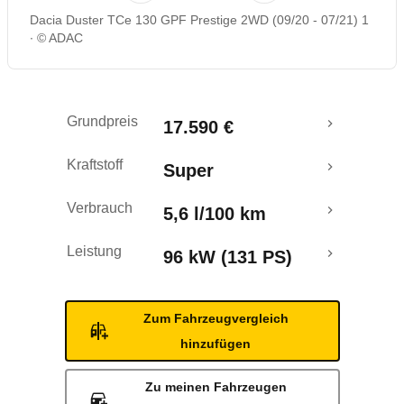
Dacia Duster TCe 130 GPF Prestige 2WD (09/20 - 07/21) 1
Rückrufe & Mängel
© ADAC
Crashtest
Grundpreis
17.590 €
Kraftstoff
Super
Verbrauch
5,6 l/100 km
Leistung
96 kW (131 PS)
Zum Fahrzeugvergleich
hinzufügen
Zu meinen Fahrzeugen