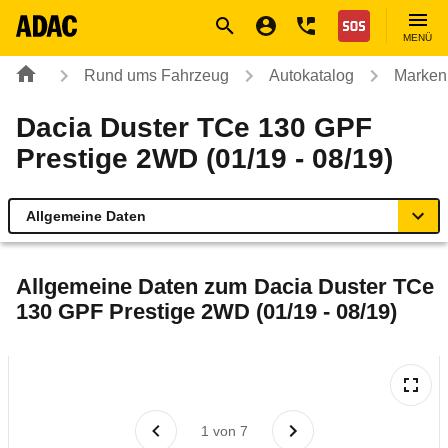
Navigation
Suche
Seiteninhalt
Fußzeile
Nothilfe
MENÜ
Rund ums Fahrzeug
Autokatalog
Marken
Dacia Duster TCe 130 GPF
Prestige 2WD (01/19 - 08/19)
Allgemeine Daten
Allgemeine Daten
Allgemeine Daten zum
Dacia Duster TCe
130 GPF Prestige 2WD (01/19 - 08/19)
Technische Daten
Ähnliche Autotests
Laufende Kosten
1
von
7