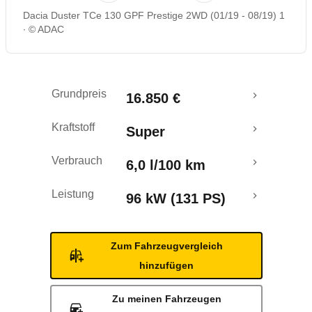
Dacia Duster TCe 130 GPF Prestige 2WD (01/19 - 08/19) 1
Rückrufe & Mängel
© ADAC
Crashtest
Grundpreis
16.850 €
Kraftstoff
Super
Verbrauch
6,0 l/100 km
Leistung
96 kW (131 PS)
Zum Fahrzeugvergleich
hinzufügen
Zu meinen Fahrzeugen