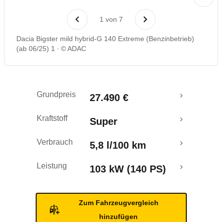
Laufende Kosten
1
von
7
Rückrufe & Mängel
Dacia Bigster mild hybrid-G 140 Extreme (Benzinbetrieb)
(ab 06/25) 1
© ADAC
Crashtest
Grundpreis
27.490 €
Kraftstoff
Super
Verbrauch
5,8 l/100 km
Leistung
103 kW (140 PS)
Zum Fahrzeugvergleich
hinzufügen