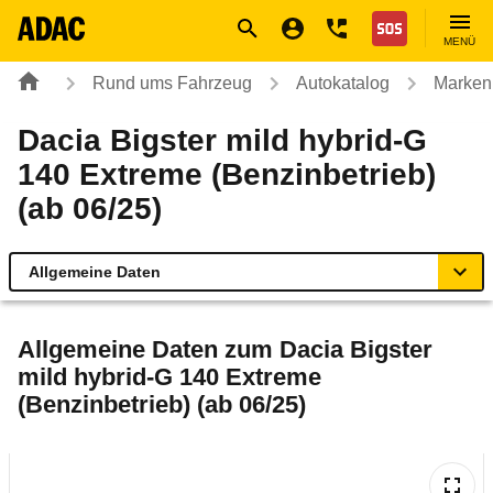
Navigation
Suche
Seiteninhalt
Fußzeile
Nothilfe
MENÜ
Rund ums Fahrzeug
Autokatalog
Marken
Dacia Bigster mild hybrid-G
140 Extreme (Benzinbetrieb)
(ab 06/25)
Allgemeine Daten
Allgemeine Daten
Allgemeine Daten zum
Dacia Bigster
mild hybrid-G 140 Extreme
Technische Daten
(Benzinbetrieb) (ab 06/25)
Ähnliche Autotests