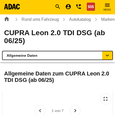
Navigation
Suche
Seiteninhalt
Fußzeile
Nothilfe
MENÜ
Rund ums Fahrzeug
Autokatalog
Marken
CUPRA Leon 2.0 TDI DSG (ab
06/25)
Allgemeine Daten
Allgemeine Daten
Allgemeine Daten zum
CUPRA Leon 2.0
TDI DSG (ab 06/25)
Technische Daten
Ähnliche Autotests
Laufende Kosten
1
von
7