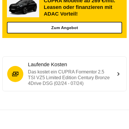
CUPRA Modelle ab 269 €/mtl.
Leasen oder finanzieren mit
ADAC Vorteil!
Zum Angebot
Laufende Kosten
Das kostet ein CUPRA Formentor 2.5
TSI VZ5 Limited Edition Century Bronze
4Drive DSG (02/24 - 07/24)
Testergebnisse von ähnlichen Autos
Laufende Kosten
Rückrufe & Mängel des CUPRA Formentor
Crashtest Cupra Formentor
Technische Daten des
CUPRA Formentor 2