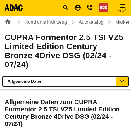
Navigation
Suche
Seiteninhalt
Fußzeile
Nothilfe
MENÜ
Rund ums Fahrzeug
Autokatalog
Marken
CUPRA Formentor 2.5 TSI VZ5
Limited Edition Century
Bronze 4Drive DSG (02/24 -
07/24)
Allgemeine Daten
Allgemeine Daten
Allgemeine Daten zum
CUPRA
Formentor 2.5 TSI VZ5 Limited Edition
Technische Daten
Century Bronze 4Drive DSG (02/24 -
07/24)
Ähnliche Autotests