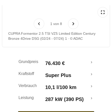
Laufende Kosten
1
von
8
Rückrufe & Mängel
CUPRA Formentor 2.5 TSI VZ5 Limited Edition Century
Bronze 4Drive DSG (02/24 - 07/24) 1
© ADAC
Crashtest
Grundpreis
76.430 €
Kraftstoff
Super Plus
Verbrauch
10,1 l/100 km
Leistung
287 kW (390 PS)