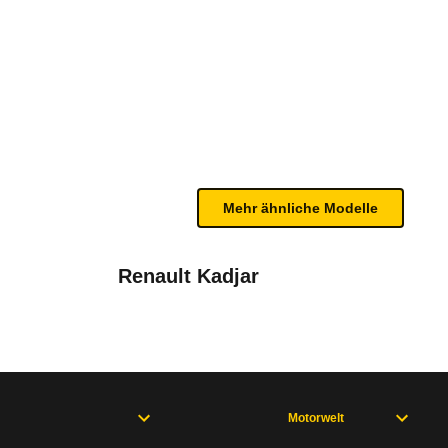
4Drive DSG (04/24 - 10/24)
n sind, entnehmen Sie bitte dem Rückruf, da häufi
Mehr ähnliche Modelle
Renault Kadjar
eration (01/21 - 07/24), Tarraco
Motorwelt