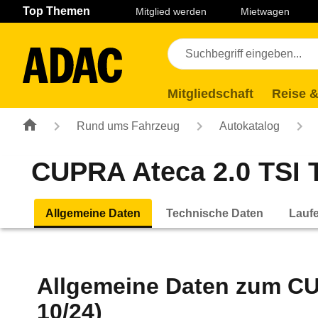
Navigation
Suche
Seiteninhalt
Fußzeile
Top Themen
Mitglied werden
Mietwagen
Mitgliedschaft
Reise &
Rund ums Fahrzeug
Autokatalog
CUPRA Ateca 2.0 TSI T
Allgemeine Daten
Technische Daten
Lauf
Allgemeine Daten zum
CU
10/24)