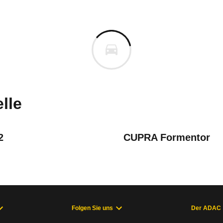
RA Ateca
 Ateca 2.0 TSI Tribe Edition 
m
uges informieren. Welche Fahrzeuge genau betroffe
lle
2
CUPRA Formentor
igung der Motorabdeckung kann zum Brand führen
ab 09/20), Formentor 1. Generation (11/20 - 07/24), Leon 1. Gen
Folgen Sie uns
Der ADAC