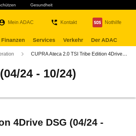
 schützen
Gesundheit
Mein ADAC
Kontakt
Nothilfe
 Finanzen
Services
Verkehr
Der ADAC
eration
CUPRA Ateca 2.0 TSI Tribe Edition 4Drive…
04/24 - 10/24)
on 4Drive DSG (04/24 -