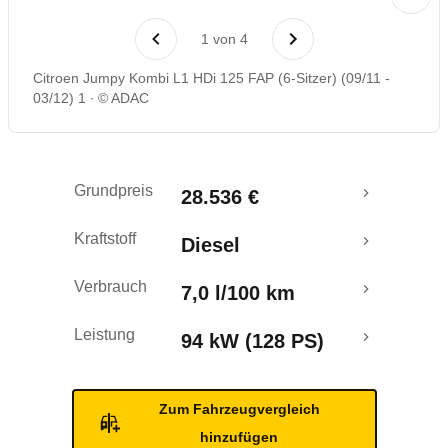
Laufende Kosten
1
von
4
Rückrufe & Mängel
Citroen Jumpy Kombi L1 HDi 125 FAP (6-Sitzer) (09/11 -
03/12) 1
© ADAC
Grundpreis
28.536 €
Kraftstoff
Diesel
Verbrauch
7,0 l/100 km
Leistung
94 kW (128 PS)
Zum Fahrzeugvergleich
hinzufügen