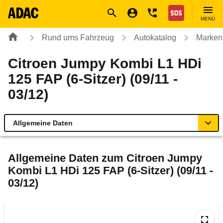
Navigation
Suche
Seiteninhalt
Fußzeile
Nothilfe
MENÜ
Rund ums Fahrzeug
Autokatalog
Marken
Citroen Jumpy Kombi L1 HDi
125 FAP (6-Sitzer) (09/11 -
03/12)
Allgemeine Daten
Allgemeine Daten
Allgemeine Daten zum
Citroen Jumpy
Kombi L1 HDi 125 FAP (6-Sitzer) (09/11 -
Technische Daten
03/12)
Ähnliche Autotests