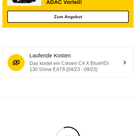
ADAC Vorteil!
Zum Angebot
Laufende Kosten
Das kostet ein Citroen C4 X BlueHDi
130 Shine EAT8 (04/23 - 09/23)
Testergebnisse von ähnlichen Autos
Laufende Kosten
Rückrufe & Mängel des Citroen C4
Technische Daten des
Citroen C4 X BlueH
Hier finden Sie eine Übersicht aller Autotests aus de
Individuelle Berechnung
Berechnung
€