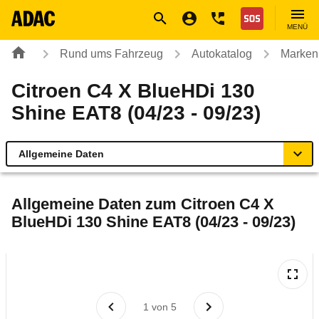
Navigation
Suche
Seiteninhalt
Fußzeile
Nothilfe
MENÜ
Rund ums Fahrzeug
Autokatalog
Marken
Citroen C4 X BlueHDi 130
Shine EAT8 (04/23 - 09/23)
Allgemeine Daten
Allgemeine Daten
Allgemeine Daten zum
Citroen C4 X
BlueHDi 130 Shine EAT8 (04/23 - 09/23)
Technische Daten
Ähnliche Autotests
Laufende Kosten
1
von
5