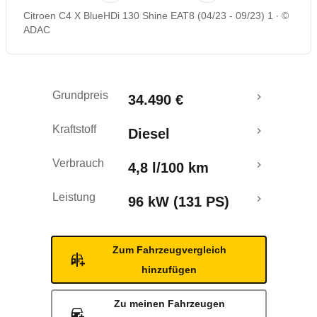
Citroen C4 X BlueHDi 130 Shine EAT8 (04/23 - 09/23) 1
©
Rückrufe & Mängel
ADAC
Grundpreis
34.490 €
Kraftstoff
Diesel
Verbrauch
4,8 l/100 km
Leistung
96 kW (131 PS)
Zum Fahrzeugvergleich
hinzufügen
Zu meinen Fahrzeugen