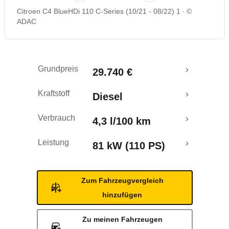
Citroen C4 BlueHDi 110 C-Series (10/21 - 08/22) 1
©
Rückrufe & Mängel
ADAC
Crashtest
Grundpreis
29.740 €
Kraftstoff
Diesel
Verbrauch
4,3 l/100 km
Leistung
81 kW (110 PS)
Zum Fahrzeugvergleich
hinzufügen
Zu meinen Fahrzeugen