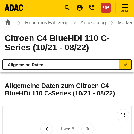
Navigation
Suche
Seiteninhalt
Fußzeile
Nothilfe
MENÜ
Rund ums Fahrzeug
Autokatalog
Marken
Citroen C4 BlueHDi 110 C-
Series (10/21 - 08/22)
Allgemeine Daten
Allgemeine Daten
Allgemeine Daten zum
Citroen C4
BlueHDi 110 C-Series (10/21 - 08/22)
Technische Daten
Ähnliche Autotests
Laufende Kosten
1
von
8