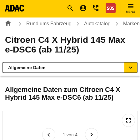
Navigation
Suche
Seiteninhalt
Fußzeile
Nothilfe
MENÜ
Rund ums Fahrzeug
Autokatalog
Marken
Citroen C4 X Hybrid 145 Max
e-DSC6 (ab 11/25)
Allgemeine Daten
Allgemeine Daten
Allgemeine Daten zum
Citroen C4 X
Hybrid 145 Max e-DSC6 (ab 11/25)
Technische Daten
Laufende Kosten
Rückrufe & Mängel
1
von
4