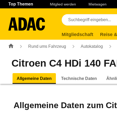
Navigation
Suche
Seiteninhalt
Fußzeile
Top Themen
Mitglied werden
Mietwagen
Mitgliedschaft
Reise &
Rund ums Fahrzeug
Autokatalog
Citroen C4 HDi 140 FA
Allgemeine Daten
Technische Daten
Ähnli
Allgemeine Daten zum
Ci