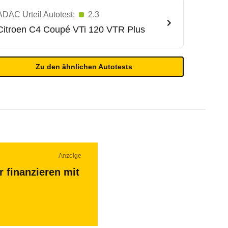
ADAC Urteil Autotest:
2.3
Citroen
C4 Coupé VTi 120 VTR Plus
Zu den ähnlichen Autotests
Anzeige
r finanzieren mit