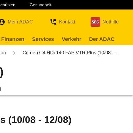
 schützen
Gesundheit
Mein ADAC
Kontakt
Nothilfe
 Finanzen
Services
Verkehr
Der ADAC
ion
Citroen C4 HDi 140 FAP VTR Plus (10/08 -…
)
l
 (10/08 - 12/08)