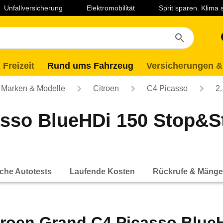
Unfallversicherung
Elektromobilität
Sprit sparen. Klima
 Freizeit
Rund ums Fahrzeug
Versicherungen &
Marken & Modelle
Citroen
C4 Picasso
2.
sso BlueHDi 150 Stop&Sta
che Autotests
Laufende Kosten
Rückrufe & Mänge
troen Grand C4 Picasso Blue