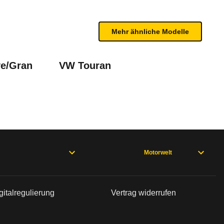
n sind, entnehmen Sie bitte dem Rückruf, da häufi
Mehr ähnliche Modelle
ve/Gran
VW Touran
ns
130 Stop&Start Selection
ngo 2. Generation (06/15 - 06/18), C3 Picasso1. Generation (02/1
Motorwelt
gitalregulierung
Vertrag widerrufen