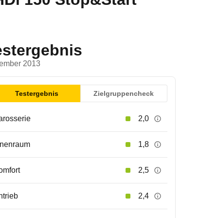
estergebnis
ember 2013
Testergebnis
Zielgruppencheck
arosserie
2,0
nnenraum
1,8
omfort
2,5
ntrieb
2,4