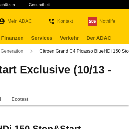
 schützen
Gesundheit
Mein ADAC
Kontakt
Nothilfe
 Finanzen
Services
Verkehr
Der ADAC
 Generation
Citroen Grand C4 Picasso BlueHDi 150 St
rt Exclusive (10/13 -
l
Ecotest
HDi 150 Stop&Start