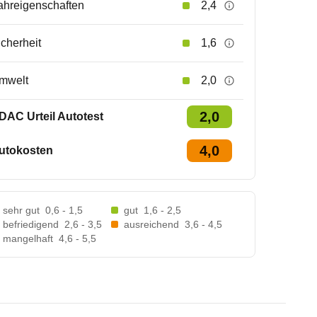
ahreigenschaften
2,4
icherheit
1,6
mwelt
2,0
2,0
DAC Urteil Autotest
4,0
utokosten
sehr gut
0,6 - 1,5
gut
1,6 - 2,5
befriedigend
2,6 - 3,5
ausreichend
3,6 - 4,5
mangelhaft
4,6 - 5,5