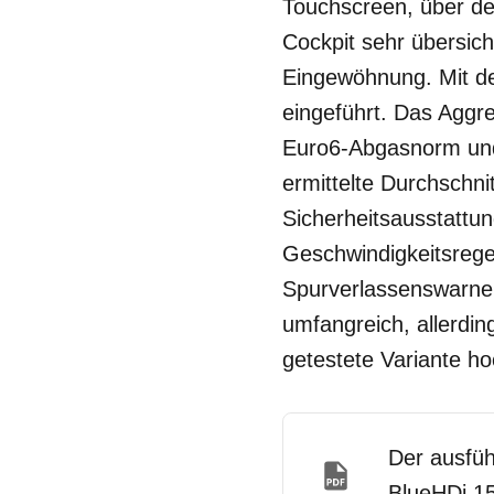
Touchscreen, über de
Cockpit sehr übersich
Eingewöhnung. Mit d
eingeführt. Das Aggre
Euro6-Abgasnorm und
ermittelte Durchschnit
Sicherheitsausstattun
Geschwindigkeitsrege
Spurverlassenswarner 
umfangreich, allerdin
getestete Variante ho
Der ausfüh
BlueHDi 15