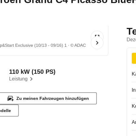
T
Dez
&Start Exclusive (10/13 - 09/16) 1
© ADAC
110 kW (150 PS)
K
Leistung
I
Zu meinen Fahrzeugen hinzufügen
K
odelle
A