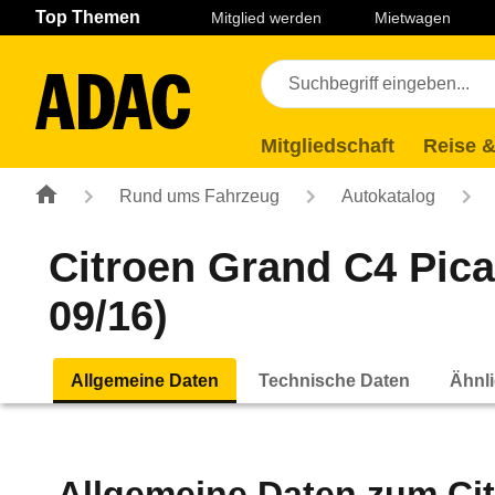
Navigation
Suche
Seiteninhalt
Fußzeile
Top Themen
Mitglied werden
Mietwagen
Mitgliedschaft
Reise &
Rund ums Fahrzeug
Autokatalog
Citroen Grand C4 Pica
09/16)
Allgemeine Daten
Technische Daten
Ähnli
Allgemeine Daten zum
Ci