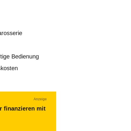
arosserie
tige Bedienung
skosten
Anzeige
r finanzieren mit