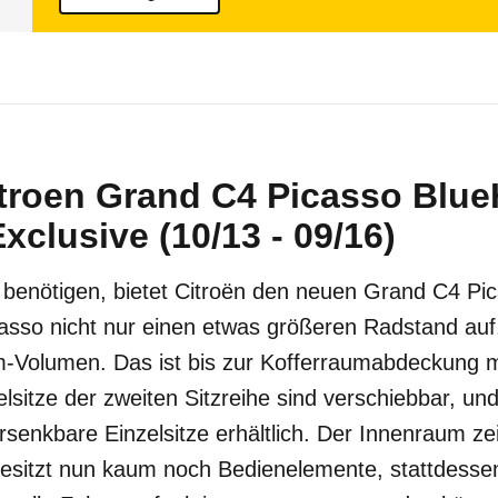
itroen Grand C4 Picasso Blue
xclusive (10/13 - 09/16)
atz benötigen, bietet Citroën den neuen Grand C4 Pi
asso nicht nur einen etwas größeren Radstand auf
-Volumen. Das ist bis zur Kofferraumabdeckung m
elsitze der zweiten Sitzreihe sind verschiebbar, und 
ersenkbare Einzelsitze erhältlich. Der Innenraum z
esitzt nun kaum noch Bedienelemente, stattdessen 