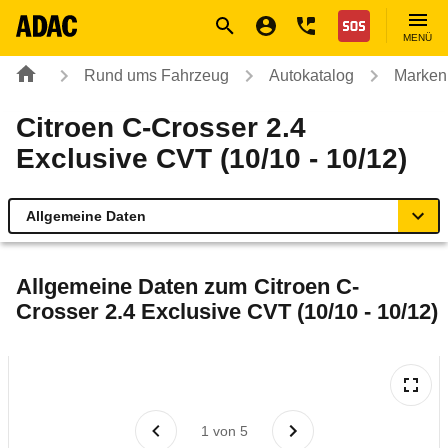
Navigation
Suche
Seiteninhalt
Fußzeile
Nothilfe
MENÜ
Rund ums Fahrzeug
Autokatalog
Marken
Citroen C-Crosser 2.4
Exclusive CVT (10/10 - 10/12)
Allgemeine Daten
Allgemeine Daten
Allgemeine Daten zum
Citroen C-
Crosser 2.4 Exclusive CVT (10/10 - 10/12)
Technische Daten
Ähnliche Autotests
Laufende Kosten
1
von
5