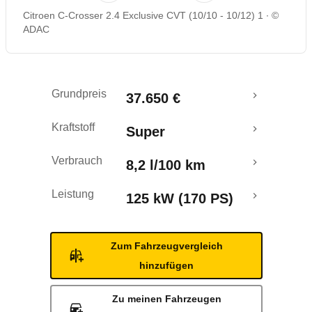
Citroen C-Crosser 2.4 Exclusive CVT (10/10 - 10/12) 1
©
Rückrufe & Mängel
ADAC
Grundpreis
37.650 €
Kraftstoff
Super
Verbrauch
8,2 l/100 km
Leistung
125 kW (170 PS)
Zum Fahrzeugvergleich
hinzufügen
Zu meinen Fahrzeugen