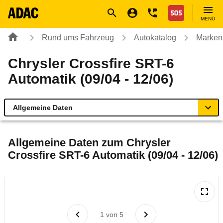
Navigation
Suche
Seiteninhalt
Fußzeile
Nothilfe
MENÜ
Rund ums Fahrzeug
Autokatalog
Marken
Chrysler Crossfire SRT-6
Automatik (09/04 - 12/06)
Allgemeine Daten
Allgemeine Daten
Allgemeine Daten zum
Chrysler
Crossfire SRT-6 Automatik (09/04 - 12/06)
Technische Daten
Ähnliche Autotests
Laufende Kosten
1
von
5