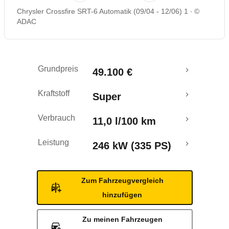
Chrysler Crossfire SRT-6 Automatik (09/04 - 12/06) 1
©
Rückrufe & Mängel
ADAC
Grundpreis
49.100 €
Kraftstoff
Super
Verbrauch
11,0 l/100 km
Leistung
246 kW (335 PS)
Zum Fahrzeugvergleich
hinzufügen
Zu meinen Fahrzeugen