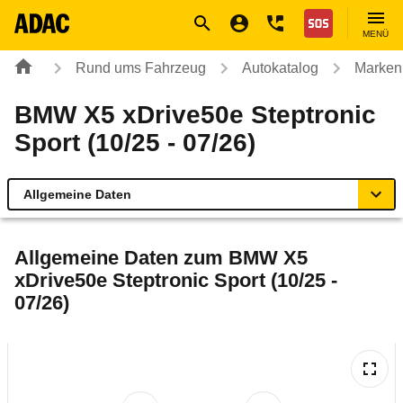
Navigation
Suche
Seiteninhalt
Fußzeile
Nothilfe
MENÜ
Rund ums Fahrzeug
Autokatalog
Marken
BMW X5 xDrive50e Steptronic
Sport (10/25 - 07/26)
Allgemeine Daten
Allgemeine Daten
Allgemeine Daten zum
BMW X5
xDrive50e Steptronic Sport (10/25 -
Technische Daten
07/26)
Ähnliche Autotests
Laufende Kosten