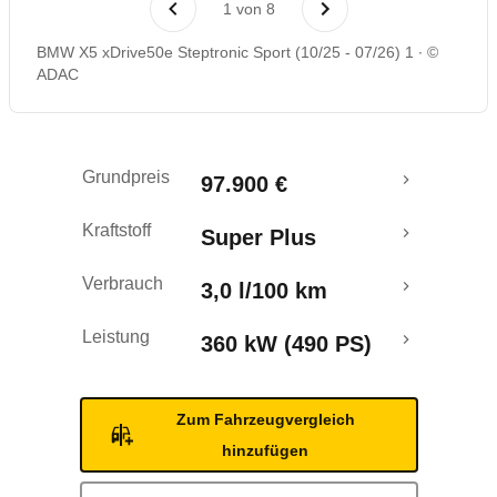
1
von
8
Rückrufe & Mängel
BMW X5 xDrive50e Steptronic Sport (10/25 - 07/26) 1
©
ADAC
Reichweitenrechner
Grundpreis
97.900 €
Kraftstoff
Super Plus
Verbrauch
3,0 l/100 km
Leistung
360 kW (490 PS)
Zum Fahrzeugvergleich
hinzufügen