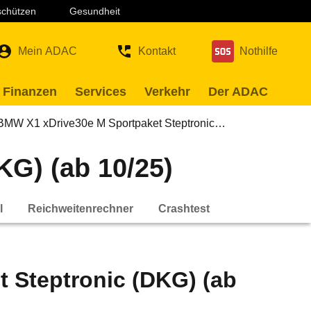
 schützen
Gesundheit
Mein ADAC
Kontakt
Nothilfe
 Finanzen
Services
Verkehr
Der ADAC
BMW X1 xDrive30e M Sportpaket Steptronic…
G) (ab 10/25)
l
Reichweitenrechner
Crashtest
 Steptronic (DKG) (ab